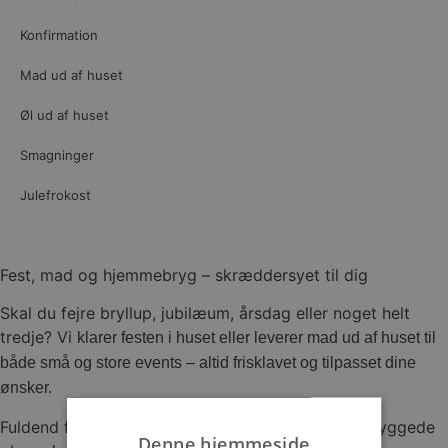
Konfirmation
Mad ud af huset
Øl ud af huset
Smagninger
Julefrokost
Fest, mad og hjemmebryg – skræddersyet til dig
Skal du fejre bryllup, jubilæum, årsdag eller noget helt
tredje? Vi
klarer festen i huset eller leverer mad ud af huset til
både små og
store events – altid frisklavet og tilpasset dine
ønsker.
Fuldend festen med vores prisvindende hjemmebryggede
Denne hjemmeside