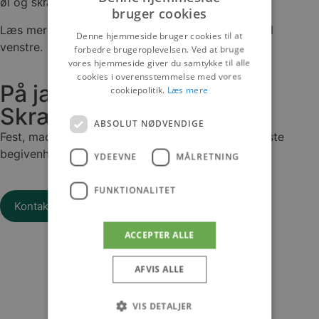
øl og
skræddersyede menuer.
bruger cookies
Læs mere om vores forskellige pakker i menuen til
Denne hjemmeside bruger cookies til at
venstre.
forbedre brugeroplevelsen. Ved at bruge
vores hjemmeside giver du samtykke til alle
cookies i overensstemmelse med vores
På jagt efter et
cookiepolitik.
Læs mere
Skræddersyet tilbud ?
ABSOLUT NØDVENDIGE
Fest, mad & hjemmebryg – vi skræddersyr din næste
begivenhed.
YDEEVNE
MÅLRETNING
FUNKTIONALITET
Kontakt os for tilbud!
ACCEPTER ALLE
AFVIS ALLE
VIS DETALJER